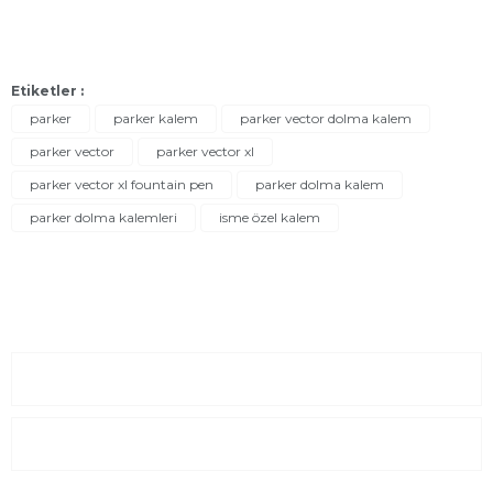
Etiketler :
parker
parker kalem
parker vector dolma kalem
parker vector
parker vector xl
parker vector xl fountain pen
parker dolma kalem
parker dolma kalemleri
isme özel kalem
Sayfalar
Kurumsal