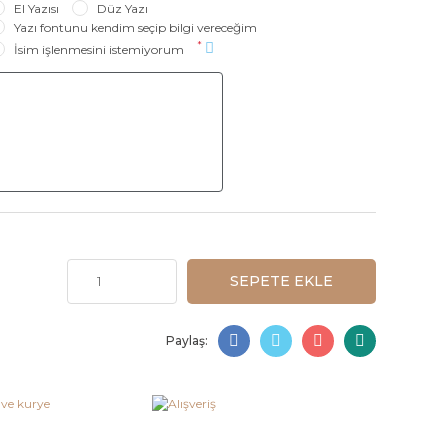
El Yazısı
Düz Yazı
Yazı fontunu kendim seçip bilgi vereceğim
*
İsim işlenmesini istemiyorum
SEPETE EKLE
Paylaş: