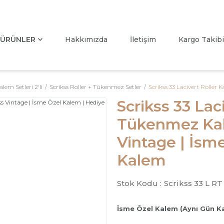
ÜRÜNLER
Hakkımızda
İletişim
Kargo Takibi
alem Setleri 2'li
Scrikss Roller + Tükenmez Setler
Scrikss 33 Lacivert Roller
Scrikss 33 Lac
Tükenmez Kale
Vintage | İsm
Kalem
Stok Kodu :
Scrikss 33 L RT
İsme Özel Kalem (Aynı Gün K