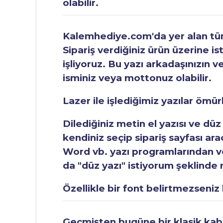
olabilir.
Kalemhediye.com'da yer alan tüm 
Sipariş verdiğiniz ürün üzerine is
işliyoruz. Bu yazı arkadaşınızın v
isminiz veya mottonuz olabilir.
Lazer ile işlediğimiz yazılar ömü
Dilediğiniz metin el yazısı ve düz
kendiniz seçip sipariş sayfası ar
Word vb. yazı programlarından vey
da "düz yazı" istiyorum şeklinde n
Özellikle bir font belirtmezseniz b
Geçmişten bugüne bir klasik kabul