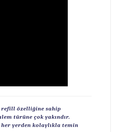
efill özelliğine sahip
kalem türüne çok yakındır.
n her yerden kolaylıkla temin