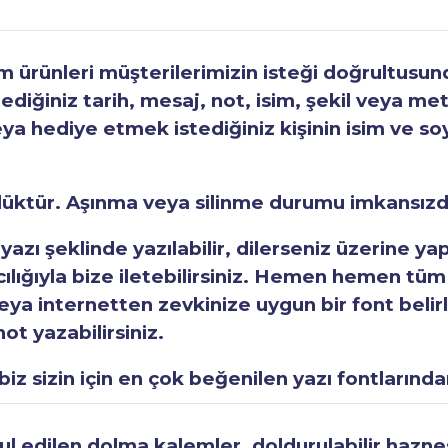
ürünleri müşterilerimizin isteği doğrultusunda
tediğiniz tarih, mesaj, not, isim, şekil veya met
eya hediye etmek istediğiniz kişinin isim ve so
rlüktür. Aşınma veya silinme durumu imkansızd
 yazı şeklinde yazılabilir, dilerseniz üzerine y
acılığıyla bize iletebilirsiniz. Hemen hemen tüm
a internetten zevkinize uygun bir font belirley
ot yazabilirsiniz.
iz sizin için en çok beğenilen yazı fontlarından
 edilen dolma kalemler, doldurulabilir haznesi