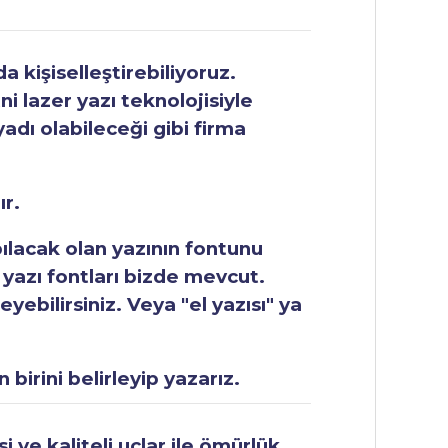
 kişiselleştirebiliyoruz.
ni lazer yazı teknolojisiyle
yadı olabileceği gibi firma
ır.
apılacak olan yazının fontunu
 yazı fontları bizde mevcut.
ebilirsiniz. Veya "el yazısı" ya
 birini belirleyip yazarız.
 ve kaliteli uçlar ile ömürlük