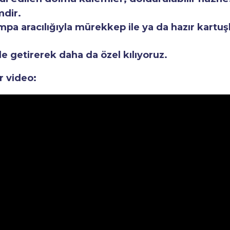
mdir.
a aracılığıyla mürekkep ile ya da hazır kartuşla
le getirerek daha da özel kılıyoruz.
r video: