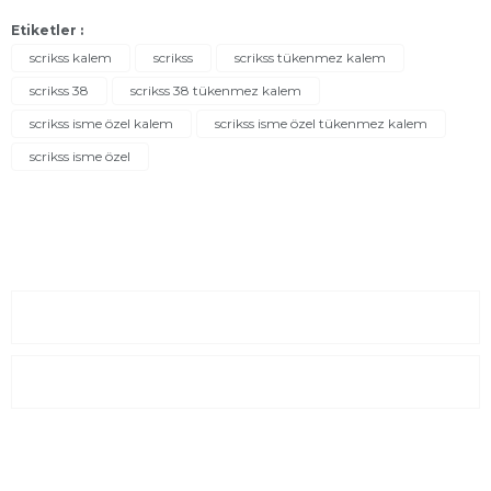
Etiketler :
scrikss kalem
scrikss
scrikss tükenmez kalem
scrikss 38
scrikss 38 tükenmez kalem
scrikss isme özel kalem
scrikss isme özel tükenmez kalem
scrikss isme özel
Sayfalar
Kurumsal
E-Posta Listesi