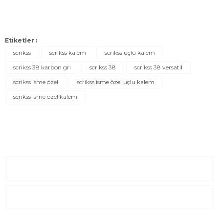
Etiketler :
scrikss
scrikss kalem
scrikss uçlu kalem
scrikss 38 karbon gri
scrikss 38
scrikss 38 versatil
scrikss isme özel
scrikss isme özel uçlu kalem
scrikss isme özel kalem
Sayfalar
Kurumsal