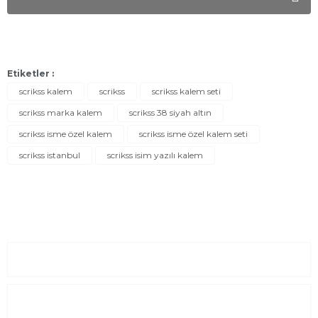
Etiketler :
scrikss kalem
scrikss
scrikss kalem seti
scrikss marka kalem
scrikss 38 siyah altın
scrikss isme özel kalem
scrikss isme özel kalem seti
scrikss istanbul
scrikss isim yazılı kalem
Sayfalar
Kurumsal