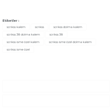
Etiketler :
scrikss kalem
scrikss
scrikss dolma kalem
scrikss 38 dolma kalem
scrikss 38
scrikss isme özel kalem
scrikss isme özel dolma kalem
scrikss isme özel
Sayfalar
Kurumsal