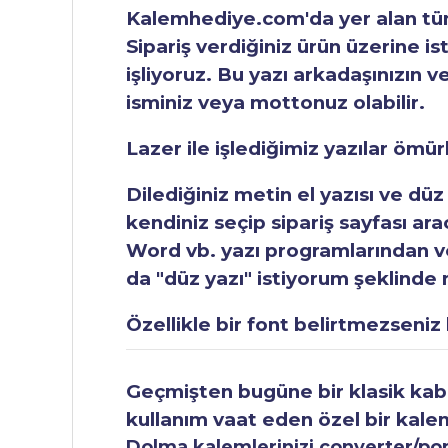
Kalemhediye.com'da yer alan tüm 
Sipariş verdiğiniz ürün üzerine is
işliyoruz. Bu yazı arkadaşınızın v
isminiz veya mottonuz olabilir.
Lazer ile işlediğimiz yazılar ömü
Dilediğiniz metin el yazısı ve düz
kendiniz seçip sipariş sayfası ar
Word vb. yazı programlarından vey
da "düz yazı" istiyorum şeklinde n
Özellikle bir font belirtmezseniz b
Geçmişten bugüne bir klasik kabul
kullanım vaat eden özel bir kale
Dolma kalemlerinizi converter/pomp