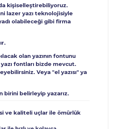
 kişiselleştirebiliyoruz.
ni lazer yazı teknolojisiyle
yadı olabileceği gibi firma
ır.
apılacak olan yazının fontunu
 yazı fontları bizde mevcut.
ebilirsiniz. Veya "el yazısı" ya
 birini belirleyip yazarız.
 ve kaliteli uçlar ile ömürlük
r ile hızlı ve kolayca