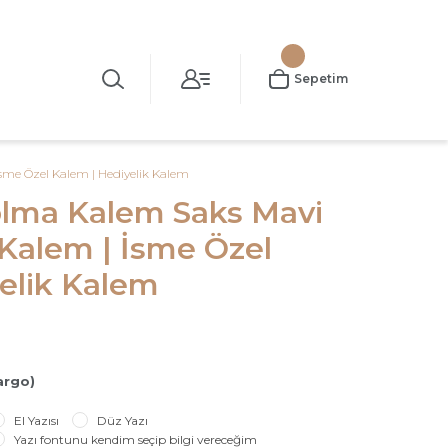
Sepetim
İsme Özel Kalem | Hediyelik Kalem
olma Kalem Saks Mavi
s Kalem | İsme Özel
elik Kalem
argo)
El Yazısı
Düz Yazı
Yazı fontunu kendim seçip bilgi vereceğim