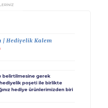
LERİNİZ
m | Hediyelik Kalem
m
e belirtilmesine gerek
ediyelik poşeti ile birlikte
ğınız hediye ürünlerimizden biri