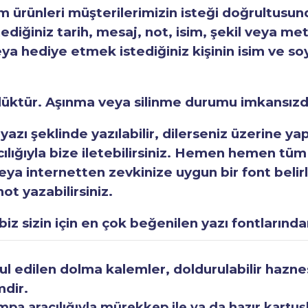
ürünleri müşterilerimizin isteği doğrultusunda
tediğiniz tarih, mesaj, not, isim, şekil veya met
eya hediye etmek istediğiniz kişinin isim ve so
rlüktür. Aşınma veya silinme durumu imkansızd
 yazı şeklinde yazılabilir, dilerseniz üzerine y
acılığıyla bize iletebilirsiniz. Hemen hemen tüm
a internetten zevkinize uygun bir font belirley
ot yazabilirsiniz.
iz sizin için en çok beğenilen yazı fontlarından
 edilen dolma kalemler, doldurulabilir haznesi
mdir.
a aracılığıyla mürekkep ile ya da hazır kartuşla