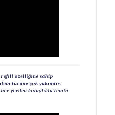
efill özelliğine sahip
kalem türüne çok yakındır.
n her yerden kolaylıkla temin