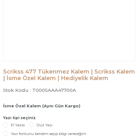
Scrikss 477 Tükenmez Kalem | Scrikss Kalem
| İsme Özel Kalem | Hediyelik Kalem
Stok Kodu :
T000SAAA47700A
İsme Özel Kalem (Aynı Gün Kargo)
Yazı tipi seçiniz
El Yazısı
Düz Yazı
Yazı fontunu kendim seçip bilgi vereceğim