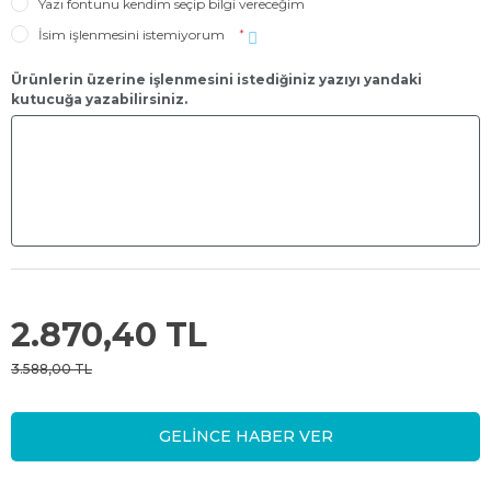
Yazı fontunu kendim seçip bilgi vereceğim
İsim işlenmesini istemiyorum
*
Ürünlerin üzerine işlenmesini istediğiniz yazıyı yandaki
kutucuğa yazabilirsiniz.
2.870,40 TL
3.588,00 TL
GELİNCE HABER VER