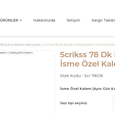
ÜRÜNLER
Hakkımızda
İletişim
Kargo Takibi
s 78 Dolma Kalem Metropolis
Scrikss 78 Dk Bordo Scrikss Kalem | İsme Özel K
Scrikss 78 Dk
İsme Özel Kal
Stok Kodu :
Scr 78DB
İsme Özel Kalem (Aynı Gün K
Yazı tipi seçiniz