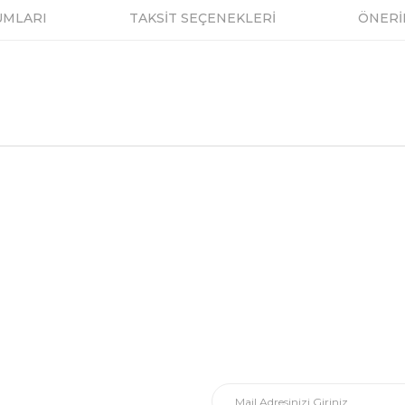
UMLARI
TAKSİT SEÇENEKLERİ
ÖNERİ
a ve diğer konularda yetersiz gördüğünüz noktaları öneri formunu kullanar
Bu ürüne ilk yorumu siz yapın!
.
al
E-Posta Listesi
Yorum Yaz
En yeni fırsat, indirimler ve kam
dirim Formu
Yeni kataloglarımızı ilk siz görün 
ormu