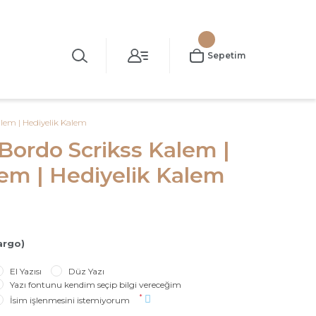
Sepetim
alem | Hediyelik Kalem
 Bordo Scrikss Kalem |
em | Hediyelik Kalem
argo)
El Yazısı
Düz Yazı
Yazı fontunu kendim seçip bilgi vereceğim
*
İsim işlenmesini istemiyorum