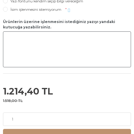
Yazı fontunu kendim seçip bilgi vereceğim
İsim işlenmesini istemiyorum
*
Ürünlerin üzerine işlenmesini istediğiniz yazıyı yandaki
kutucuğa yazabilirsiniz.
1.214,40 TL
1.518,00 TL