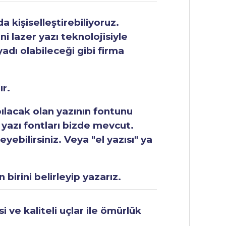
 kişiselleştirebiliyoruz.
ni lazer yazı teknolojisiyle
yadı olabileceği gibi firma
ır.
apılacak olan yazının fontunu
 yazı fontları bizde mevcut.
ebilirsiniz. Veya "el yazısı" ya
 birini belirleyip yazarız.
 ve kaliteli uçlar ile ömürlük