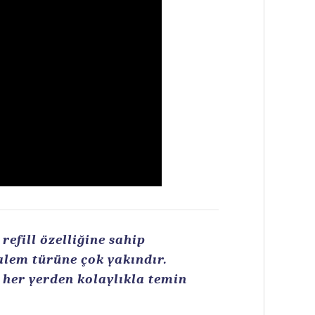
efill özelliğine sahip
kalem türüne çok yakındır.
n her yerden kolaylıkla temin