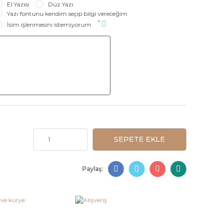
El Yazısı
Düz Yazı
Yazı fontunu kendim seçip bilgi vereceğim
*
İsim işlenmesini istemiyorum
SEPETE EKLE
Paylaş: