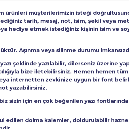
ürünleri müşterilerimizin isteği doğrultusunda
tediğiniz tarih, mesaj, not, isim, şekil veya met
eya hediye etmek istediğiniz kişinin isim ve so
rlüktür. Aşınma veya silinme durumu imkansızd
 yazı şeklinde yazılabilir, dilerseniz üzerine y
acılığıyla bize iletebilirsiniz. Hemen hemen tüm
a internetten zevkinize uygun bir font belirley
ot yazabilirsiniz.
iz sizin için en çok beğenilen yazı fontlarından
 edilen dolma kalemler, doldurulabilir haznesi
mdir.