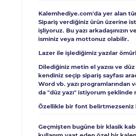
Kalemhediye.com'da yer alan tüm 
Sipariş verdiğiniz ürün üzerine is
işliyoruz. Bu yazı arkadaşınızın v
isminiz veya mottonuz olabilir.
Lazer ile işlediğimiz yazılar ömü
Dilediğiniz metin el yazısı ve düz
kendiniz seçip sipariş sayfası ar
Word vb. yazı programlarından vey
da "düz yazı" istiyorum şeklinde n
Özellikle bir font belirtmezseniz b
Geçmişten bugüne bir klasik kabul
kullanım vaat eden özel bir kale