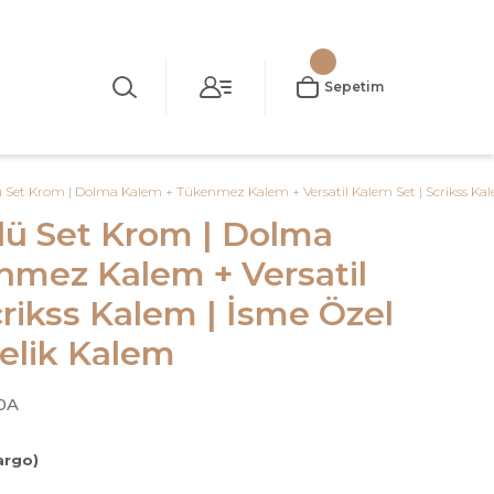
Sepetim
lü Set Krom | Dolma Kalem + Tükenmez Kalem + Versatil Kalem Set | Scrikss Kal
'lü Set Krom | Dolma
nmez Kalem + Versatil
crikss Kalem | İsme Özel
elik Kalem
0A
argo)