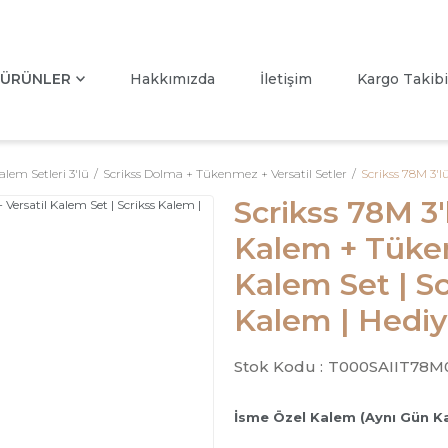
ÜRÜNLER
Hakkımızda
İletişim
Kargo Takibi
alem Setleri 3'lü
Scrikss Dolma + Tükenmez + Versatil Setler
Scrikss 78M 3'
Scrikss 78M 3
Kalem + Tüke
Kalem Set | S
Kalem | Hediy
Stok Kodu :
T000SAIIT78M
İsme Özel Kalem (Aynı Gün K