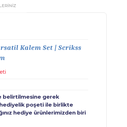
LERİNİZ
satil Kalem Set | Scrikss
em
eti
e belirtilmesine gerek
ediyelik poşeti ile birlikte
ğınız hediye ürünlerimizden biri