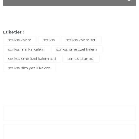
Etiketler :
scrikss kalem
scrikss
scrikss kalem seti
scrikss marka kalem
scrikss isme özel kalem
scrikss isme özel kalem seti
scrikss istanbul
scrikss isim yazılı kalem
Sayfalar
Kurumsal