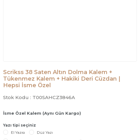
Scrikss 38 Saten Altın Dolma Kalem +
Tükenmez Kalem + Hakiki Deri Cüzdan |
Hepsi İsme Özel
Stok Kodu :
T00SAHCZ3846A
İsme Özel Kalem (Aynı Gün Kargo)
Yazı tipi seçiniz
El Yazısı
Düz Yazı