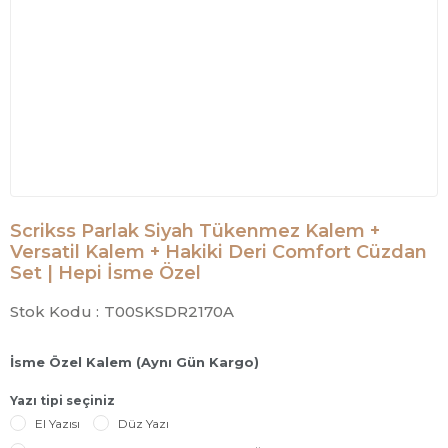
Scrikss Parlak Siyah Tükenmez Kalem +
Versatil Kalem + Hakiki Deri Comfort Cüzdan
Set | Hepi İsme Özel
Stok Kodu :
T00SKSDR2170A
İsme Özel Kalem (Aynı Gün Kargo)
Yazı tipi seçiniz
El Yazısı
Düz Yazı