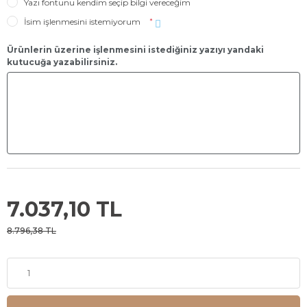
Yazı fontunu kendim seçip bilgi vereceğim
İsim işlenmesini istemiyorum
*
Ürünlerin üzerine işlenmesini istediğiniz yazıyı yandaki
kutucuğa yazabilirsiniz.
7.037,10 TL
8.796,38 TL