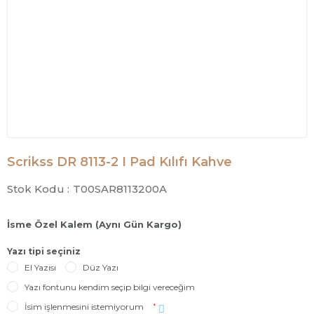
Scrikss DR 8113-2 I Pad Kılıfı Kahve
Stok Kodu :
T00SAR8113200A
İsme Özel Kalem (Aynı Gün Kargo)
Yazı tipi seçiniz
El Yazısı
Düz Yazı
Yazı fontunu kendim seçip bilgi vereceğim
İsim işlenmesini istemiyorum
*