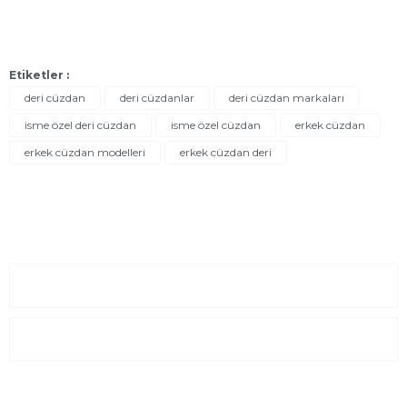
Etiketler :
deri cüzdan
deri cüzdanlar
deri cüzdan markaları
isme özel deri cüzdan
isme özel cüzdan
erkek cüzdan
erkek cüzdan modelleri
erkek cüzdan deri
Sayfalar
Kurumsal
E-Posta Listesi