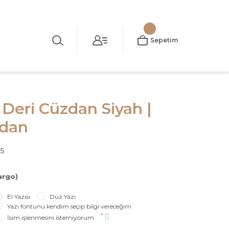
Sepetim
 Deri Cüzdan Siyah |
zdan
65
argo)
El Yazısı
Düz Yazı
Yazı fontunu kendim seçip bilgi vereceğim
*
İsim işlenmesini istemiyorum