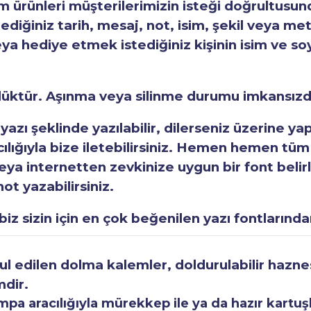
ürünleri müşterilerimizin isteği doğrultusunda
tediğiniz tarih, mesaj, not, isim, şekil veya met
eya hediye etmek istediğiniz kişinin isim ve so
rlüktür. Aşınma veya silinme durumu imkansızd
 yazı şeklinde yazılabilir, dilerseniz üzerine y
acılığıyla bize iletebilirsiniz. Hemen hemen tüm
a internetten zevkinize uygun bir font belirley
ot yazabilirsiniz.
iz sizin için en çok beğenilen yazı fontlarından
 edilen dolma kalemler, doldurulabilir haznesi
mdir.
a aracılığıyla mürekkep ile ya da hazır kartuşla