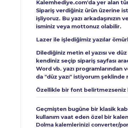
Kalemhediye.com'da yer alan tüm 
Sipariş verdiğiniz ürün üzerine is
işliyoruz. Bu yazı arkadaşınızın v
isminiz veya mottonuz olabilir.
Lazer ile işlediğimiz yazılar ömü
Dilediğiniz metin el yazısı ve düz
kendiniz seçip sipariş sayfası ar
Word vb. yazı programlarından vey
da "düz yazı" istiyorum şeklinde n
Özellikle bir font belirtmezseniz b
Geçmişten bugüne bir klasik kabul
kullanım vaat eden özel bir kale
Dolma kalemlerinizi converter/pomp