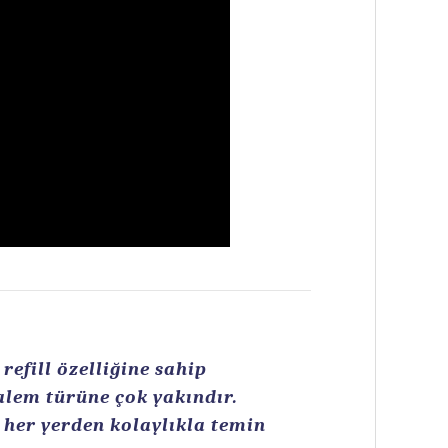
efill özelliğine sahip
kalem türüne çok yakındır.
n her yerden kolaylıkla temin