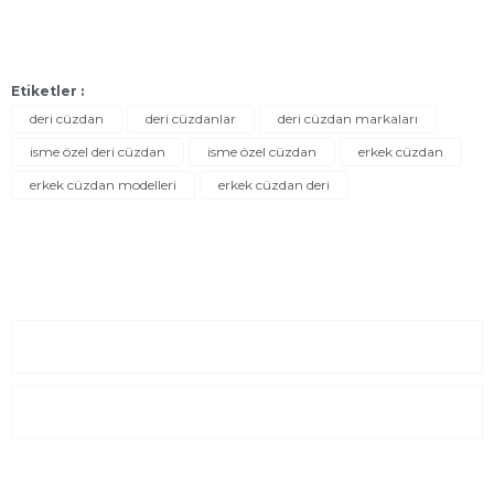
Etiketler :
deri cüzdan
deri cüzdanlar
deri cüzdan markaları
isme özel deri cüzdan
isme özel cüzdan
erkek cüzdan
erkek cüzdan modelleri
erkek cüzdan deri
Sayfalar
Kurumsal
E-Posta Listesi