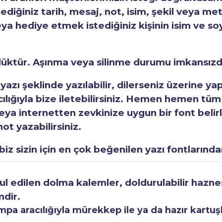
tediğiniz tarih, mesaj, not, isim, şekil veya met
eya hediye etmek istediğiniz kişinin isim ve so
rlüktür. Aşınma veya silinme durumu imkansızd
 yazı şeklinde yazılabilir, dilerseniz üzerine y
acılığıyla bize iletebilirsiniz. Hemen hemen tüm
a internetten zevkinize uygun bir font belirley
ot yazabilirsiniz.
iz sizin için en çok beğenilen yazı fontlarından
 edilen dolma kalemler, doldurulabilir haznesi
mdir.
a aracılığıyla mürekkep ile ya da hazır kartuşla