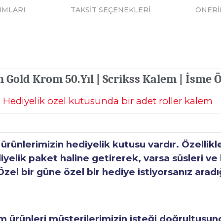
UMLARI
TAKSİT SEÇENEKLERİ
ÖNERİ
m Gold Krom 50.Yıl | Scrikss Kalem | İsme 
Hediyelik özel kutusunda bir adet roller kalem
ünlerimizin hediyelik kutusu vardır. Özellikl
elik paket haline getirerek, varsa süsleri ve h
Özel bir güne özel bir hediye istiyorsanız aradı
ürünleri müşterilerimizin isteği doğrultusunda