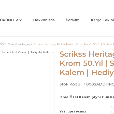
ÜRÜNLER
Hakkımızda
İletişim
Kargo Takibi
 50.Yıl Özel (Heritage)
Scrikss Heritage Roller Kalem Gold Krom 50.Yıl | Scriks
Scrikss Herit
Krom 50.Yıl | 
Kalem | Hediy
Stok Kodu :
T000SADDHR
İsme Özel Kalem (Aynı Gün K
Yazı tipi seçiniz