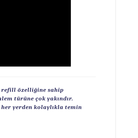
efill özelliğine sahip
kalem türüne çok yakındır.
n her yerden kolaylıkla temin