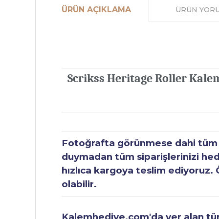
ÜRÜN AÇIKLAMA
ÜRÜN YOR
Scrikss Heritage Roller Kale
Fotoğrafta görünmese dahi tüm ür
duymadan tüm siparişlerinizi hediy
hızlıca kargoya teslim ediyoruz. 
olabilir.
Kalemhediye.com'da yer alan tüm 