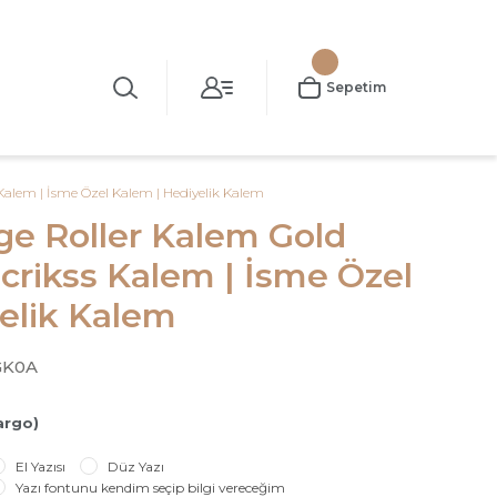
Sepetim
s Kalem | İsme Özel Kalem | Hediyelik Kalem
age Roller Kalem Gold
Scrikss Kalem | İsme Özel
elik Kalem
GK0A
argo)
El Yazısı
Düz Yazı
Yazı fontunu kendim seçip bilgi vereceğim