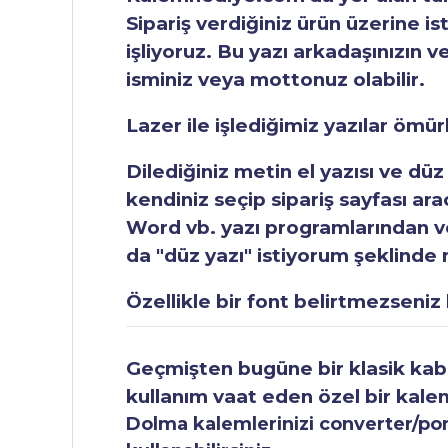
Sipariş verdiğiniz ürün üzerine is
işliyoruz. Bu yazı arkadaşınızın v
isminiz veya mottonuz olabilir.
Lazer ile işlediğimiz yazılar ömü
Dilediğiniz metin el yazısı ve düz
kendiniz seçip sipariş sayfası ar
Word vb. yazı programlarından vey
da "düz yazı" istiyorum şeklinde n
Özellikle bir font belirtmezseniz b
Geçmişten bugüne bir klasik kabul
kullanım vaat eden özel bir kale
Dolma kalemlerinizi converter/pomp