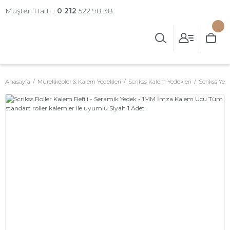
Müşteri Hattı :
0 212
522 98 38
Anasayfa
Mürekkepler & Kalem Yedekleri
Scrikss Kalem Yedekleri
Scrikss Yed