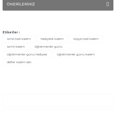
ÖNERİLERİNİZ
Etiketler :
isme özel kalem
hediyelik kalem
kişiye özel kalem
isimli kalem
öğretmenler günü
öğretmenler günü hediyesi
öğretmenler günü kalem
defter kalem seti
Sayfalar
Kurumsal