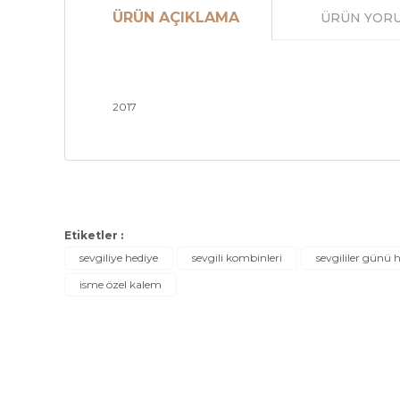
ÜRÜN AÇIKLAMA
ÜRÜN YOR
2017
Bu ürünün fiyat bilgisi, resim, ürün açıklamalarınd
Etiketler :
Görüş ve önerileriniz için teşekkür ederiz.
sevgiliye hediye
sevgili kombinleri
sevgililer günü h
isme özel kalem
Ürün resmi kalitesiz, bozuk veya görüntülenemiyor
Ürün açıklamasında eksik bilgiler bulunuyor.
Ürün bilgilerinde hatalar bulunuyor.
Ürün fiyatı diğer sitelerden daha pahalı.
Bu ürüne benzer farklı alternatifler olmalı.