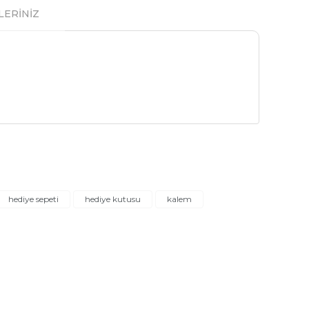
LERİNİZ
ak tarafımıza iletebilirsiniz.
hediye sepeti
hediye kutusu
kalem