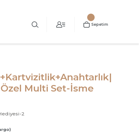
Sepetim
Kartvizitlik+Anahtarlık|
Özel Multi Set-İsme
Hediyesi-2
argo)