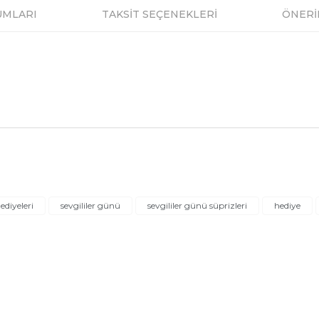
UMLARI
TAKSİT SEÇENEKLERİ
ÖNERİ
a ve diğer konularda yetersiz gördüğünüz noktaları öneri formunu kullanar
Bu ürüne ilk yorumu siz yapın!
ediyeleri
sevgililer günü
sevgililer günü süprizleri
hediye
.
Yorum Yaz