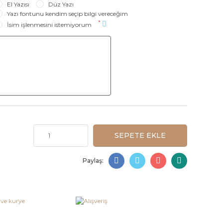
El Yazısı
Düz Yazı
Yazı fontunu kendim seçip bilgi vereceğim
*
İsim işlenmesini istemiyorum
SEPETE EKLE
Paylaş: