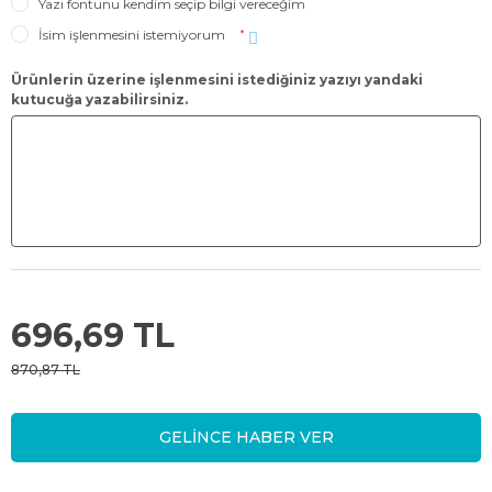
Yazı fontunu kendim seçip bilgi vereceğim
İsim işlenmesini istemiyorum
*
Ürünlerin üzerine işlenmesini istediğiniz yazıyı yandaki
kutucuğa yazabilirsiniz.
696,69 TL
870,87 TL
GELİNCE HABER VER