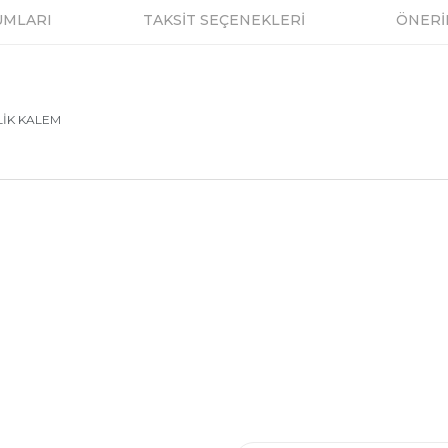
UMLARI
TAKSİT SEÇENEKLERİ
ÖNERİ
LİK KALEM
a ve diğer konularda yetersiz gördüğünüz noktaları öneri formunu kullanar
Bu ürüne ilk yorumu siz yapın!
.
al
E-Posta Listesi
Yorum Yaz
En yeni fırsat, indirimler ve kam
dirim Formu
Yeni kataloglarımızı ilk siz görün 
ormu