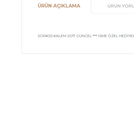
ÜRÜN AÇIKLAMA
ÜRÜN YOR
SCRIKSS KALEM 2017 GÜNCEL *** İSME ÖZEL HEDİYE
Bu ürünün fiyat bilgisi, resim, ürün açıklamalarınd
Görüş ve önerileriniz için teşekkür ederiz.
Ürün resmi kalitesiz, bozuk veya görüntülenemiyor
Sayfalar
Kurums
Ürün açıklamasında eksik bilgiler bulunuyor.
Ürün bilgilerinde hatalar bulunuyor.
Güvenli Alışveriş
Havale Bil
Ürün fiyatı diğer sitelerden daha pahalı.
Kargo ve Teslimat
İletişim F
Bu ürüne benzer farklı alternatifler olmalı.