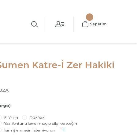
Sepetim
Sumen Katre-İ Zer Hakiki
02A
argo)
El Yazısı
Düz Yazı
Yazı fontunu kendim seçip bilgi vereceğim
*
İsim işlenmesini istemiyorum