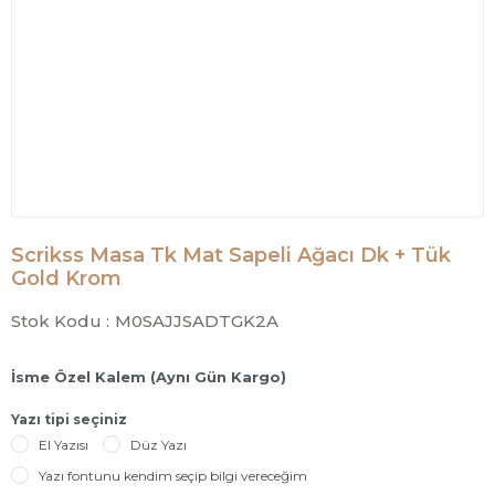
Scrikss Masa Tk Mat Sapeli Ağacı Dk + Tük
Gold Krom
Stok Kodu :
M0SAJJSADTGK2A
İsme Özel Kalem (Aynı Gün Kargo)
Yazı tipi seçiniz
El Yazısı
Düz Yazı
Yazı fontunu kendim seçip bilgi vereceğim