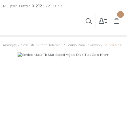
Müşteri Hattı :
0 212
522 98 38
Anasayfa
Masaüstü Sümen Takımları
Scrikss Masa Takımları
Scrikss Masa T