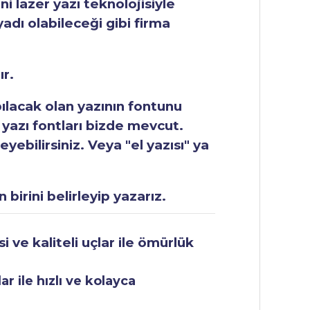
ni lazer yazı teknolojisiyle
yadı olabileceği gibi firma
ır.
apılacak olan yazının fontunu
 yazı fontları bizde mevcut.
ebilirsiniz. Veya "el yazısı" ya
 birini belirleyip yazarız.
 ve kaliteli uçlar ile ömürlük
r ile hızlı ve kolayca