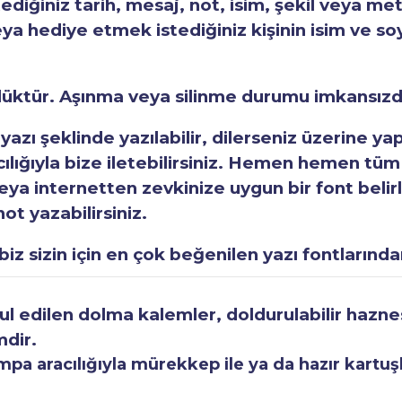
tediğiniz tarih, mesaj, not, isim, şekil veya met
eya hediye etmek istediğiniz kişinin isim ve so
rlüktür. Aşınma veya silinme durumu imkansızd
 yazı şeklinde yazılabilir, dilerseniz üzerine y
acılığıyla bize iletebilirsiniz. Hemen hemen tüm
a internetten zevkinize uygun bir font belirley
ot yazabilirsiniz.
iz sizin için en çok beğenilen yazı fontlarından
 edilen dolma kalemler, doldurulabilir haznesi
mdir.
a aracılığıyla mürekkep ile ya da hazır kartuşla