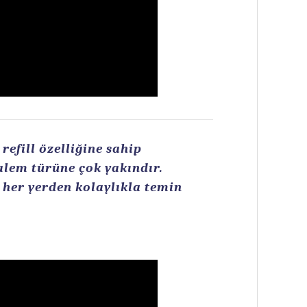
efill özelliğine sahip
kalem türüne çok yakındır.
n her yerden kolaylıkla temin