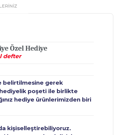
LERİNİZ
iye Özel Hediye
l defter
e belirtilmesine gerek
ediyelik poşeti ile birlikte
ğınız hediye ürünlerimizden biri
 kişiselleştirebiliyoruz.