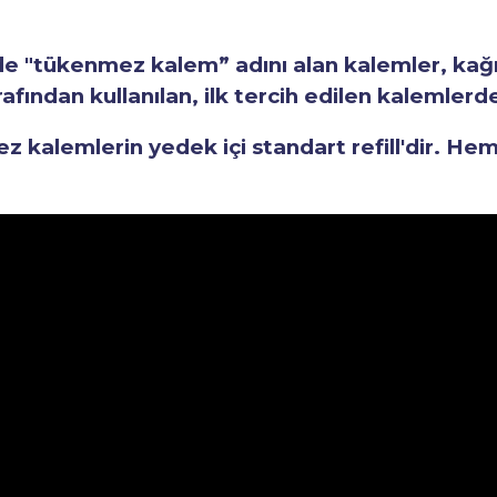
"tükenmez kalem” adını alan kalemler, kağıt 
fından kullanılan, ilk tercih edilen kalemlerden
kalemlerin yedek içi standart refill'dir. He