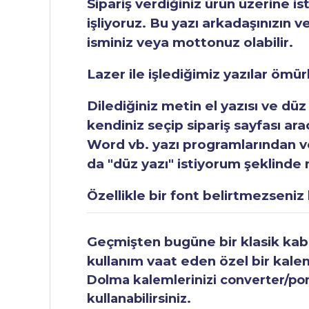
Sipariş verdiğiniz ürün üzerine is
işliyoruz. Bu yazı arkadaşınızın v
isminiz veya mottonuz olabilir.
Lazer ile işlediğimiz yazılar ömü
Dilediğiniz metin el yazısı ve düz
kendiniz seçip sipariş sayfası ar
Word vb. yazı programlarından vey
da "düz yazı" istiyorum şeklinde n
Özellikle bir font belirtmezseniz b
Geçmişten bugüne bir klasik kabul
kullanım vaat eden özel bir kale
Dolma kalemlerinizi converter/pomp
kullanabilirsiniz.