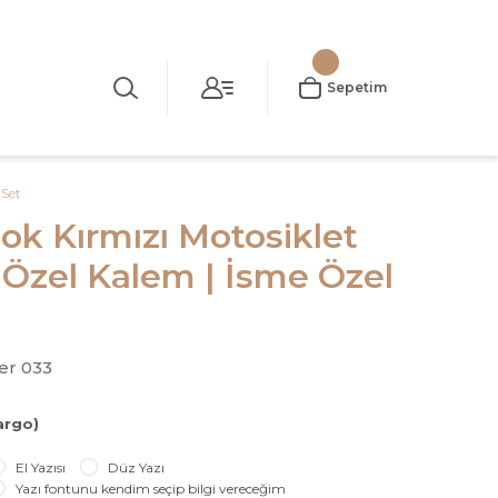
Sepetim
 Set
ook Kırmızı Motosiklet
 Özel Kalem | İsme Özel
er 033
argo)
El Yazısı
Düz Yazı
Yazı fontunu kendim seçip bilgi vereceğim