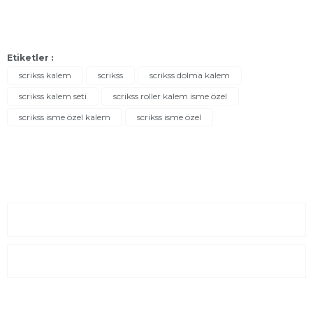
Etiketler :
scrikss kalem
scrikss
scrikss dolma kalem
scrikss kalem seti
scrikss roller kalem isme özel
scrikss isme özel kalem
scrikss isme özel
Sayfalar
Kurumsal
E-Posta Listesi