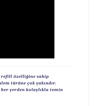
efill özelliğine sahip
kalem türüne çok yakındır.
n her yerden kolaylıkla temin