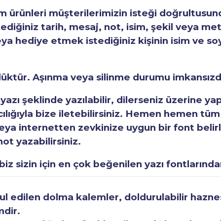
ürünleri müşterilerimizin isteği doğrultusunda
tediğiniz tarih, mesaj, not, isim, şekil veya met
eya hediye etmek istediğiniz kişinin isim ve so
rlüktür. Aşınma veya silinme durumu imkansızd
 yazı şeklinde yazılabilir, dilerseniz üzerine y
acılığıyla bize iletebilirsiniz. Hemen hemen tüm
a internetten zevkinize uygun bir font belirley
ot yazabilirsiniz.
iz sizin için en çok beğenilen yazı fontlarından
 edilen dolma kalemler, doldurulabilir haznesi
mdir.