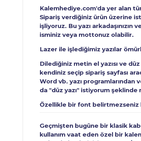
Kalemhediye.com'da yer alan tüm 
Sipariş verdiğiniz ürün üzerine is
işliyoruz. Bu yazı arkadaşınızın v
isminiz veya mottonuz olabilir.
Lazer ile işlediğimiz yazılar ömü
Dilediğiniz metin el yazısı ve düz
kendiniz seçip sipariş sayfası ar
Word vb. yazı programlarından vey
da "düz yazı" istiyorum şeklinde n
Özellikle bir font belirtmezseniz b
Geçmişten bugüne bir klasik kabul
kullanım vaat eden özel bir kale