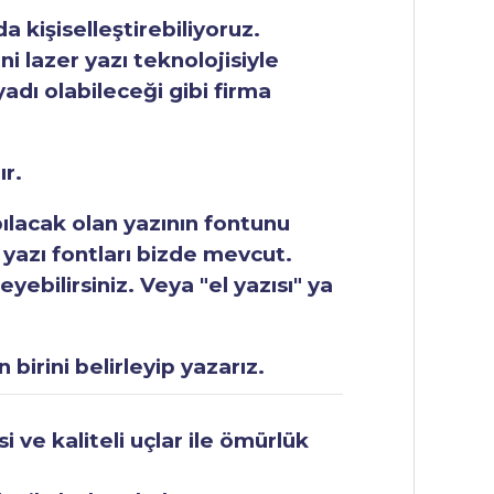
 kişiselleştirebiliyoruz.
ni lazer yazı teknolojisiyle
yadı olabileceği gibi firma
ır.
apılacak olan yazının fontunu
 yazı fontları bizde mevcut.
ebilirsiniz. Veya "el yazısı" ya
 birini belirleyip yazarız.
 ve kaliteli uçlar ile ömürlük