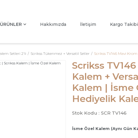
ÜRÜNLER
Hakkımızda
İletişim
Kargo Takibi
alem Setleri 2'li
Scrikss Tükenmez + Versatil Setler
Scrikss TV146 Mavi Krom 
Scrikss TV14
Kalem + Versat
Kalem | İsme 
Hediyelik Ka
Stok Kodu :
SCR TV146
İsme Özel Kalem (Aynı Gün K