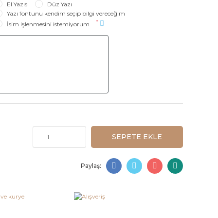
El Yazısı
Düz Yazı
Yazı fontunu kendim seçip bilgi vereceğim
*
İsim işlenmesini istemiyorum
SEPETE EKLE
Paylaş: