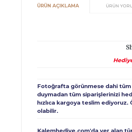
ÜRÜN AÇIKLAMA
ÜRÜN YOR
S
Hediye
Fotoğrafta görünmese dahi tüm ür
duymadan tüm siparişlerinizi hediy
hızlıca kargoya teslim ediyoruz. 
olabilir.
Kalemhediye.com'da yer alan tüm 