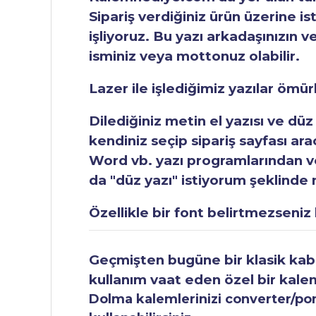
Sipariş verdiğiniz ürün üzerine is
işliyoruz. Bu yazı arkadaşınızın v
isminiz veya mottonuz olabilir.
Lazer ile işlediğimiz yazılar ömü
Dilediğiniz metin el yazısı ve düz
kendiniz seçip sipariş sayfası ar
Word vb. yazı programlarından vey
da "düz yazı" istiyorum şeklinde n
Özellikle bir font belirtmezseniz b
Geçmişten bugüne bir klasik kabul
kullanım vaat eden özel bir kale
Dolma kalemlerinizi converter/pomp