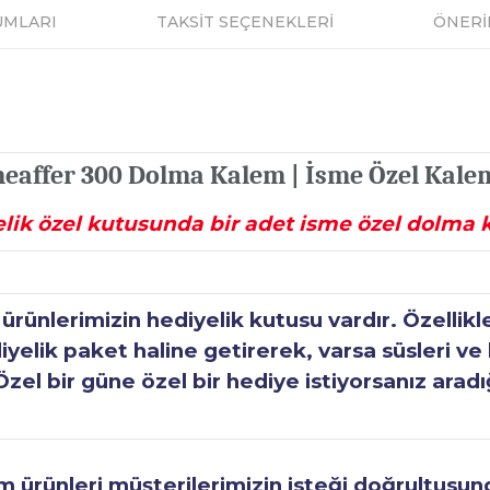
UMLARI
TAKSİT SEÇENEKLERİ
ÖNERİ
heaffer 300 Dolma Kalem | İsme Özel Kale
lik özel kutusunda bir adet isme özel dolma
ünlerimizin hediyelik kutusu vardır. Özellikl
elik paket haline getirerek, varsa süsleri ve h
Özel bir güne özel bir hediye istiyorsanız aradı
ürünleri müşterilerimizin isteği doğrultusunda