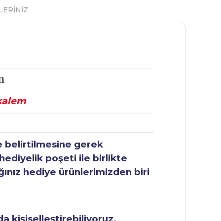
LERİNİZ
m
 kalem
e belirtilmesine gerek
ediyelik poşeti ile birlikte
ğınız hediye ürünlerimizden biri
 kişiselleştirebiliyoruz.