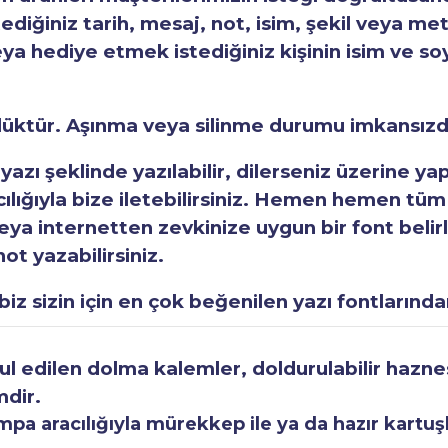
tediğiniz tarih, mesaj, not, isim, şekil veya met
eya hediye etmek istediğiniz kişinin isim ve so
rlüktür. Aşınma veya silinme durumu imkansızd
 yazı şeklinde yazılabilir, dilerseniz üzerine y
acılığıyla bize iletebilirsiniz. Hemen hemen tüm
a internetten zevkinize uygun bir font belirley
ot yazabilirsiniz.
iz sizin için en çok beğenilen yazı fontlarından
 edilen dolma kalemler, doldurulabilir haznesi
mdir.
a aracılığıyla mürekkep ile ya da hazır kartuşla