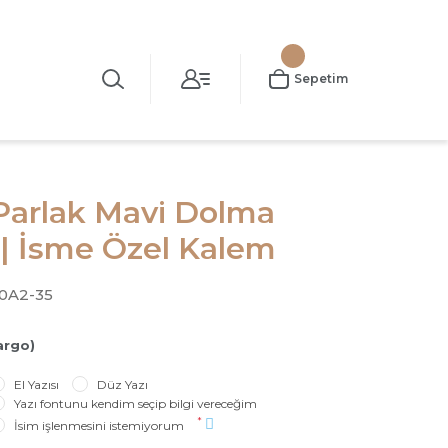
Sepetim
Parlak Mavi Dolma
| İsme Özel Kalem
0A2-35
argo)
El Yazısı
Düz Yazı
Yazı fontunu kendim seçip bilgi vereceğim
*
İsim işlenmesini istemiyorum