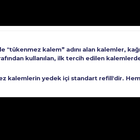
"tükenmez kalem” adını alan kalemler, kağıt 
fından kullanılan, ilk tercih edilen kalemlerden
kalemlerin yedek içi standart refill'dir. He