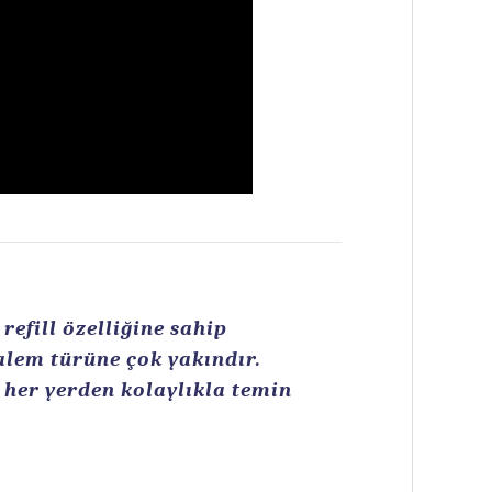
efill özelliğine sahip
kalem türüne çok yakındır.
n her yerden kolaylıkla temin