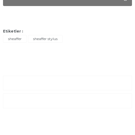
Etiketler :
sheaffer
sheaffer stylus
Sayfalar
Kurumsal
E-Posta Listesi
En yeni fırsat, indirimler ve kampanyalardan haberdar olmak için