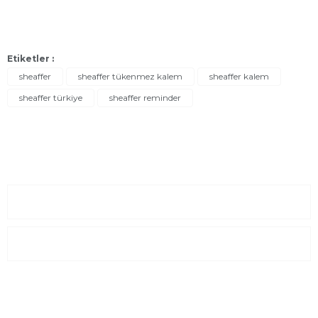
Etiketler :
sheaffer
sheaffer tükenmez kalem
sheaffer kalem
sheaffer türkiye
sheaffer reminder
Sayfalar
Kurumsal
E-Posta Listesi