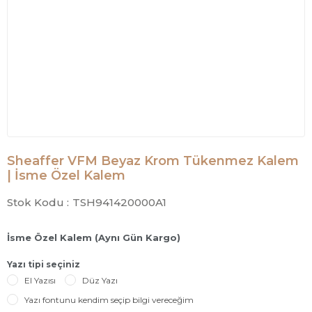
Sheaffer VFM Beyaz Krom Tükenmez Kalem
| İsme Özel Kalem
Stok Kodu :
TSH941420000A1
İsme Özel Kalem (Aynı Gün Kargo)
Yazı tipi seçiniz
El Yazısı
Düz Yazı
Yazı fontunu kendim seçip bilgi vereceğim