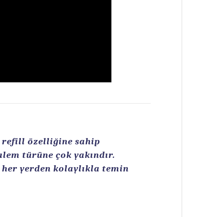
efill özelliğine sahip
kalem türüne çok yakındır.
n her yerden kolaylıkla temin