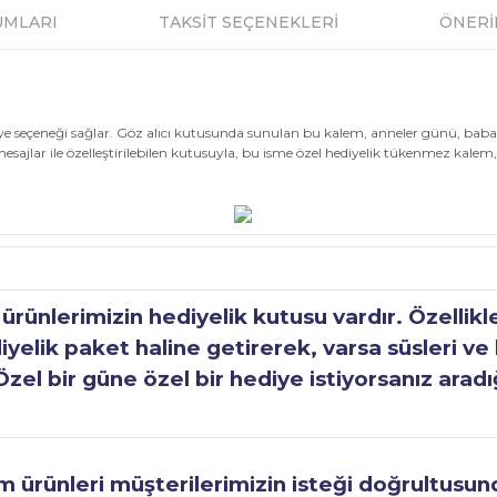
UMLARI
TAKSİT SEÇENEKLERİ
ÖNERİ
diye seçeneği sağlar. Göz alıcı kutusunda sunulan bu kalem, anneler günü, bab
esajlar ile özelleştirilebilen kutusuyla, bu isme özel hediyelik tükenmez kalem,
ünlerimizin hediyelik kutusu vardır. Özellikl
elik paket haline getirerek, varsa süsleri ve h
Özel bir güne özel bir hediye istiyorsanız aradı
ürünleri müşterilerimizin isteği doğrultusunda