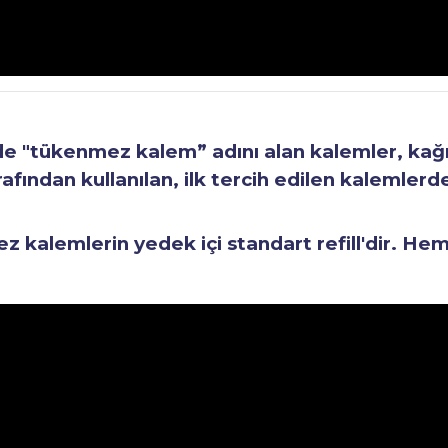
"tükenmez kalem” adını alan kalemler, kağıt 
fından kullanılan, ilk tercih edilen kalemlerden
kalemlerin yedek içi standart refill'dir. He