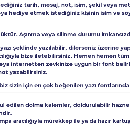
tediğiniz tarih, mesaj, not, isim, şekil veya met
eya hediye etmek istediğiniz kişinin isim ve so
rlüktür. Aşınma veya silinme durumu imkansızd
 yazı şeklinde yazılabilir, dilerseniz üzerine y
acılığıyla bize iletebilirsiniz. Hemen hemen tüm
a internetten zevkinize uygun bir font belirley
ot yazabilirsiniz.
iz sizin için en çok beğenilen yazı fontlarından
 edilen dolma kalemler, doldurulabilir haznesi
mdir.
a aracılığıyla mürekkep ile ya da hazır kartuşla