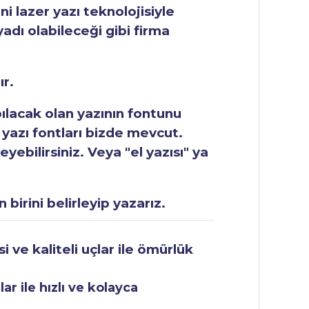
ni lazer yazı teknolojisiyle
yadı olabileceği gibi firma
ır.
apılacak olan yazının fontunu
 yazı fontları bizde mevcut.
ebilirsiniz. Veya "el yazısı" ya
 birini belirleyip yazarız.
 ve kaliteli uçlar ile ömürlük
r ile hızlı ve kolayca