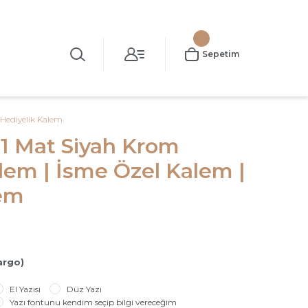
Sepetim
Hediyelik Kalem
1 Mat Siyah Krom
em | İsme Özel Kalem |
lem
argo)
El Yazısı
Düz Yazı
Yazı fontunu kendim seçip bilgi vereceğim