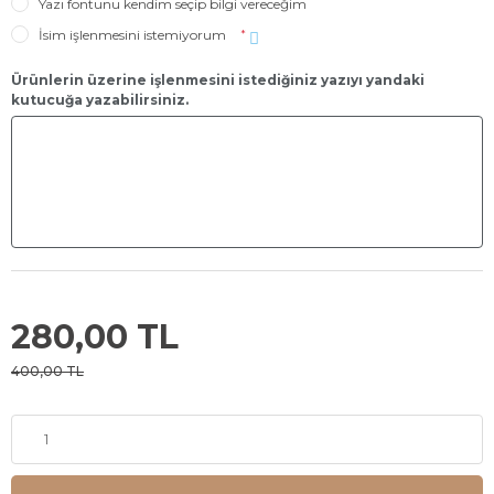
Yazı fontunu kendim seçip bilgi vereceğim
İsim işlenmesini istemiyorum
*
Ürünlerin üzerine işlenmesini istediğiniz yazıyı yandaki
kutucuğa yazabilirsiniz.
280,00 TL
400,00 TL