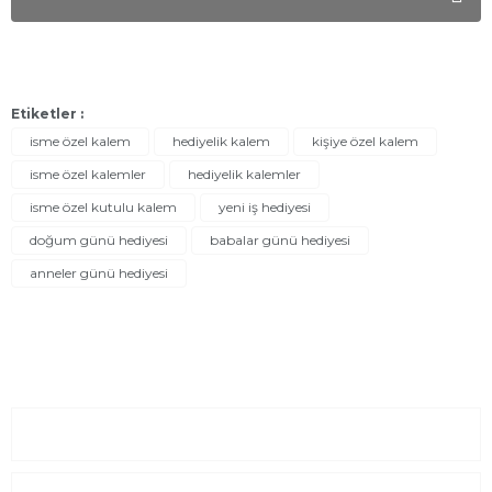
Etiketler :
isme özel kalem
hediyelik kalem
kişiye özel kalem
isme özel kalemler
hediyelik kalemler
isme özel kutulu kalem
yeni iş hediyesi
doğum günü hediyesi
babalar günü hediyesi
anneler günü hediyesi
Sayfalar