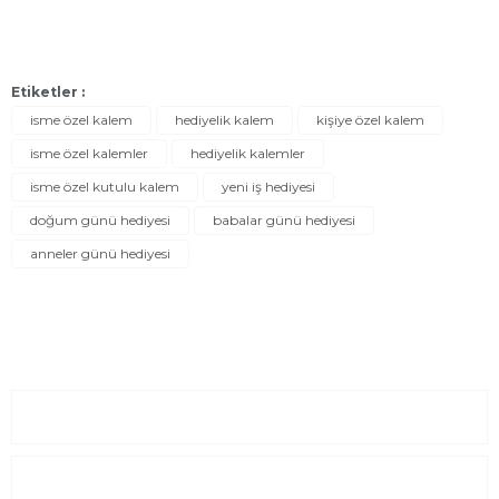
Etiketler :
isme özel kalem
hediyelik kalem
kişiye özel kalem
isme özel kalemler
hediyelik kalemler
isme özel kutulu kalem
yeni iş hediyesi
doğum günü hediyesi
babalar günü hediyesi
anneler günü hediyesi
Sayfalar
Kurumsal