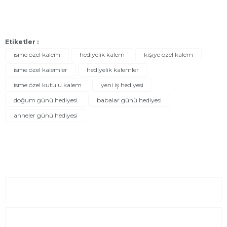
Etiketler :
isme özel kalem
hediyelik kalem
kişiye özel kalem
isme özel kalemler
hediyelik kalemler
isme özel kutulu kalem
yeni iş hediyesi
doğum günü hediyesi
babalar günü hediyesi
anneler günü hediyesi
Sayfalar
Kurumsal