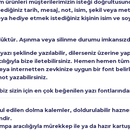
ürünleri müşterilerimizin isteği doğrultusunda
tediğiniz tarih, mesaj, not, isim, şekil veya met
eya hediye etmek istediğiniz kişinin isim ve so
rlüktür. Aşınma veya silinme durumu imkansızd
 yazı şeklinde yazılabilir, dilerseniz üzerine y
acılığıyla bize iletebilirsiniz. Hemen hemen tüm
a internetten zevkinize uygun bir font belirley
ot yazabilirsiniz.
iz sizin için en çok beğenilen yazı fontlarından
 edilen dolma kalemler, doldurulabilir haznesi
mdir.
a aracılığıyla mürekkep ile ya da hazır kartuşla