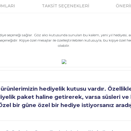
UMLARI
TAKSİT SEÇENEKLERİ
ÖNERİ
hediye seçeneği sağlar. Göz alıcı kutusunda sunulan bu kalem, yeni yıl hediyes
eneğidir. Kişiye özel mesajlar ile özelleştirilebilen kutusuyla, bu kişiye özel
olabilir.
ünlerimizin hediyelik kutusu vardır. Özellikl
elik paket haline getirerek, varsa süsleri ve h
Özel bir güne özel bir hediye istiyorsanız aradı