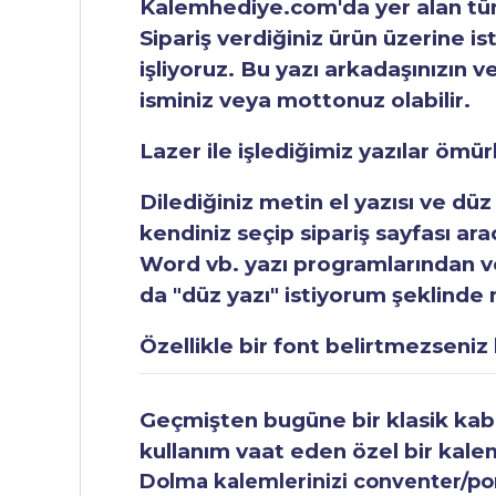
Kalemhediye.com'da yer alan tüm 
Sipariş verdiğiniz ürün üzerine is
işliyoruz. Bu yazı arkadaşınızın v
isminiz veya mottonuz olabilir.
Lazer ile işlediğimiz yazılar ömü
Dilediğiniz metin el yazısı ve düz
kendiniz seçip sipariş sayfası ar
Word vb. yazı programlarından vey
da "düz yazı" istiyorum şeklinde n
Özellikle bir font belirtmezseniz b
Geçmişten bugüne bir klasik kabul
kullanım vaat eden özel bir kale
Dolma kalemlerinizi conventer/pomp