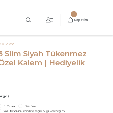
Sepetim
elik Kalem
3 Slim Siyah Tükenmez
Özel Kalem | Hediyelik
argo)
El Yazısı
Düz Yazı
Yazı fontunu kendim seçip bilgi vereceğim