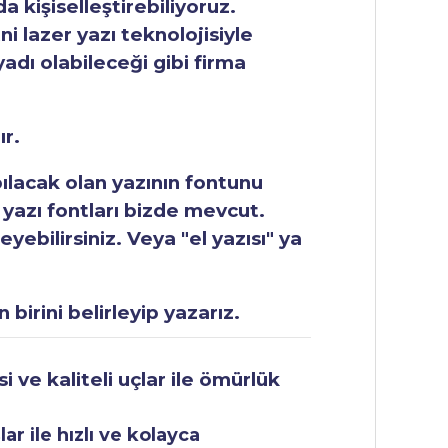
 kişiselleştirebiliyoruz.
ni lazer yazı teknolojisiyle
yadı olabileceği gibi firma
ır.
apılacak olan yazının fontunu
 yazı fontları bizde mevcut.
ebilirsiniz. Veya "el yazısı" ya
 birini belirleyip yazarız.
 ve kaliteli uçlar ile ömürlük
r ile hızlı ve kolayca