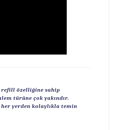
efill özelliğine sahip
kalem türüne çok yakındır.
n her yerden kolaylıkla temin