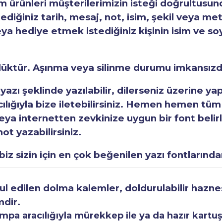
ürünleri müşterilerimizin isteği doğrultusunda
tediğiniz tarih, mesaj, not, isim, şekil veya met
eya hediye etmek istediğiniz kişinin isim ve so
rlüktür. Aşınma veya silinme durumu imkansızd
 yazı şeklinde yazılabilir, dilerseniz üzerine y
acılığıyla bize iletebilirsiniz. Hemen hemen tüm
a internetten zevkinize uygun bir font belirley
ot yazabilirsiniz.
iz sizin için en çok beğenilen yazı fontlarından
 edilen dolma kalemler, doldurulabilir haznesi
mdir.
a aracılığıyla mürekkep ile ya da hazır kartuşla