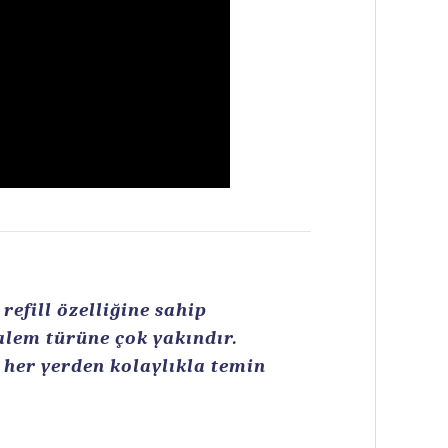
efill özelliğine sahip
kalem türüne çok yakındır.
n her yerden kolaylıkla temin