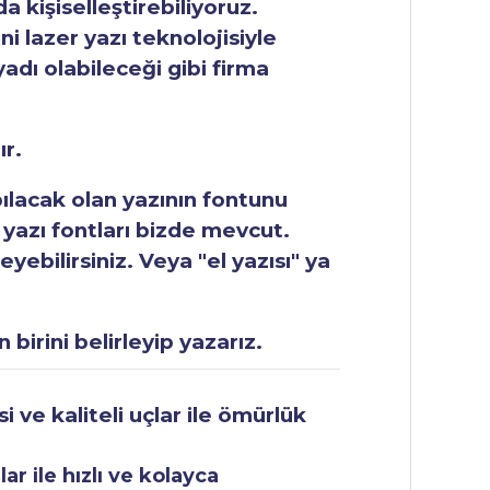
 kişiselleştirebiliyoruz.
ni lazer yazı teknolojisiyle
yadı olabileceği gibi firma
ır.
apılacak olan yazının fontunu
 yazı fontları bizde mevcut.
ebilirsiniz. Veya "el yazısı" ya
 birini belirleyip yazarız.
 ve kaliteli uçlar ile ömürlük
r ile hızlı ve kolayca