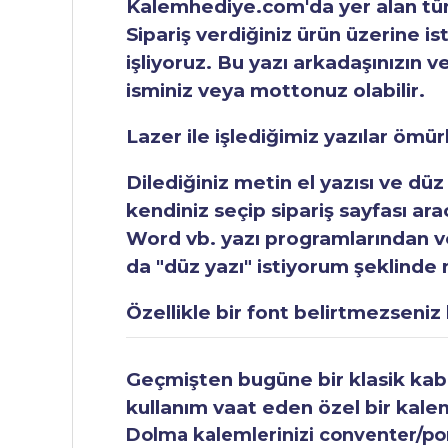
Kalemhediye.com'da yer alan tüm 
Sipariş verdiğiniz ürün üzerine is
işliyoruz. Bu yazı arkadaşınızın v
isminiz veya mottonuz olabilir.
Lazer ile işlediğimiz yazılar ömü
Dilediğiniz metin el yazısı ve düz
kendiniz seçip sipariş sayfası ar
Word vb. yazı programlarından vey
da "düz yazı" istiyorum şeklinde n
Özellikle bir font belirtmezseniz b
Geçmişten bugüne bir klasik kabul
kullanım vaat eden özel bir kale
Dolma kalemlerinizi conventer/pomp