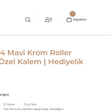
Sepetim
4 Mavi Krom Roller
Özel Kalem | Hediyelik
argo)
El Yazısı
Düz Yazı
Yazı fontunu kendim seçip bilgi vereceğim