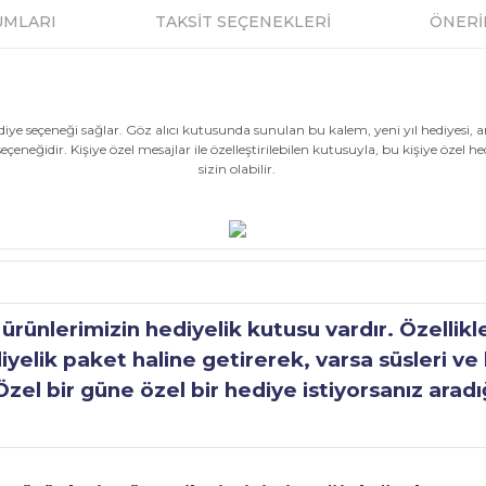
UMLARI
TAKSİT SEÇENEKLERİ
ÖNERİ
hediye seçeneği sağlar. Göz alıcı kutusunda sunulan bu kalem, yeni yıl hediyes
eneğidir. Kişiye özel mesajlar ile özelleştirilebilen kutusuyla, bu kişiye özel 
sizin olabilir.
ünlerimizin hediyelik kutusu vardır. Özellikl
elik paket haline getirerek, varsa süsleri ve h
Özel bir güne özel bir hediye istiyorsanız aradı