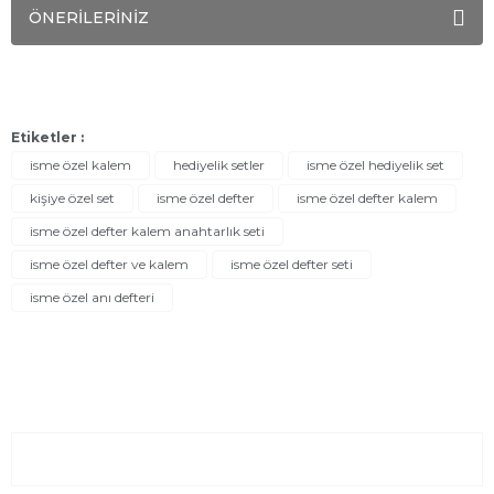
ÖNERİLERİNİZ
Etiketler :
isme özel kalem
hediyelik setler
isme özel hediyelik set
kişiye özel set
isme özel defter
isme özel defter kalem
isme özel defter kalem anahtarlık seti
isme özel defter ve kalem
isme özel defter seti
isme özel anı defteri
Sayfalar