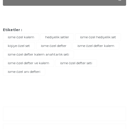
Etiketler :
isme özel kalem
hediyelik setler
isme özel hediyelik set
kişiye özel set
isme özel defter
isme özel defter kalem
isme özel defter kalem anahtarlık seti
isme özel defter ve kalem
isme özel defter seti
isme özel anı defteri
Sayfalar