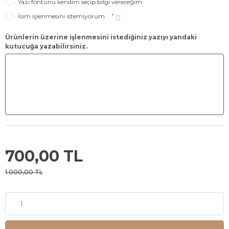
Yazı fontunu kendim seçip bilgi vereceğim
İsim işlenmesini istemiyorum
*
Ürünlerin üzerine işlenmesini istediğiniz yazıyı yandaki
kutucuğa yazabilirsiniz.
700,00 TL
1.000,00 TL