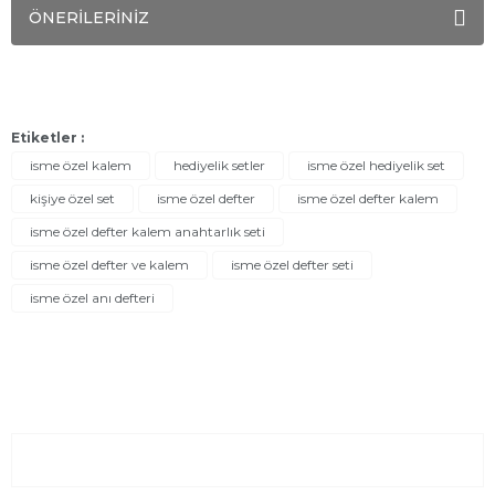
ÖNERİLERİNİZ
Etiketler :
isme özel kalem
hediyelik setler
isme özel hediyelik set
kişiye özel set
isme özel defter
isme özel defter kalem
isme özel defter kalem anahtarlık seti
isme özel defter ve kalem
isme özel defter seti
isme özel anı defteri
Sayfalar