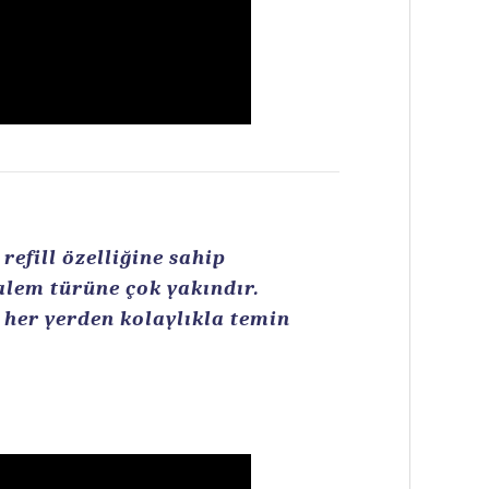
efill özelliğine sahip
kalem türüne çok yakındır.
n her yerden kolaylıkla temin