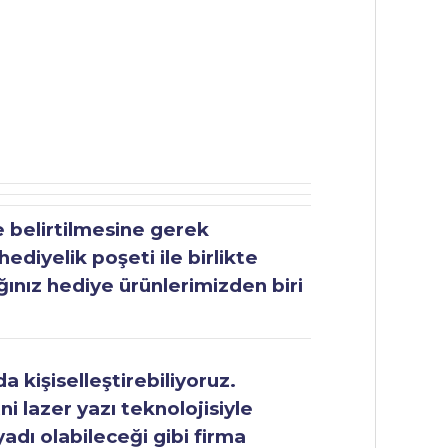
e belirtilmesine gerek
ediyelik poşeti ile birlikte
ğınız hediye ürünlerimizden biri
 kişiselleştirebiliyoruz.
ni lazer yazı teknolojisiyle
yadı olabileceği gibi firma