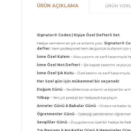
ÜRÜN AÇIKLAMA
ÜRÜN YOR
Signator® Codex | Kişiye Özel Defterli Set
Hediye vermenin en şık ve anlamlı yolu:
Signator® C
defter
, hem profesyonel hem de günlük kullanım için 
İsme Özel Kalem
– Akıcı yazımı ve zarif tasarımıyla he
İsme Özel Not Defteri
– Şık kapak tasarımı ve pürüzsü
İsme Özel Şık Kutu
– Özel kesimi ve zarif tasarımıy
Her özel gün için mükemmel bir seçenek!
Doğum Günü
– Sevdiklerinize anlamlı ve kişisel bir a
Yılbaşı
– Yeni yılı prestijli bir hediyeyle karşılayın.
Anneler Günü & Babalar Günü
– Onlara ne kadar öze
Öğretmenler Günü
– Geleceği şekillendiren öğretmenl
Sevgililer Günü
– Duygularınızı özel bir hediye ile ifad
Tıp Bayramı & Avukatlar Günü & Hemşireler Gün