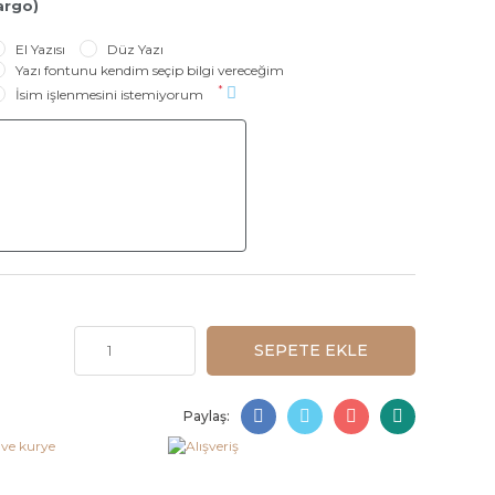
argo)
El Yazısı
Düz Yazı
Yazı fontunu kendim seçip bilgi vereceğim
*
İsim işlenmesini istemiyorum
SEPETE EKLE
Paylaş: