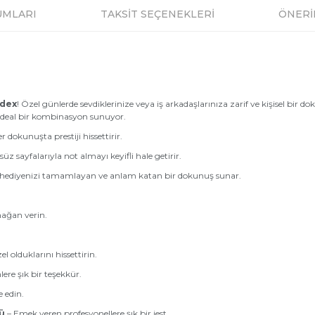
UMLARI
TAKSİT SEÇENEKLERİ
ÖNERİ
odex
! Özel günlerde sevdiklerinize veya iş arkadaşlarınıza zarif ve kişisel bir d
ideal bir kombinasyon sunuyor.
r dokunuşta prestiji hissettirir.
z sayfalarıyla not almayı keyifli hale getirir.
la hediyenizi tamamlayan ve anlam katan bir dokunuş sunar.
rmağan verin.
l olduklarını hissettirin.
ere şık bir teşekkür.
e edin.
ü
– Emek veren profesyonellere şık bir jest.