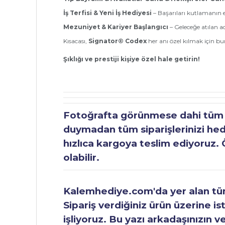
İş Terfisi & Yeni İş Hediyesi
– Başarıları kutlamanın e
Mezuniyet & Kariyer Başlangıcı
– Geleceğe atılan a
Kısacası,
Signator® Codex
her anı özel kılmak için b
Şıklığı ve prestiji kişiye özel hale getirin!
Fotoğrafta görünmese dahi tüm ür
duymadan tüm siparişlerinizi hediy
hızlıca kargoya teslim ediyoruz. 
olabilir.
Kalemhediye.com'da yer alan tüm 
Sipariş verdiğiniz ürün üzerine is
işliyoruz. Bu yazı arkadaşınızın v