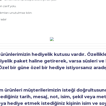
n zarif yolu.
dımları unutulmaz kılın.
urada!
ünlerimizin hediyelik kutusu vardır. Özellikl
elik paket haline getirerek, varsa süsleri ve h
Özel bir güne özel bir hediye istiyorsanız aradı
ürünleri müşterilerimizin isteği doğrultusunda
tediğiniz tarih, mesaj, not, isim, şekil veya met
eya hediye etmek istediğiniz kişinin isim ve so