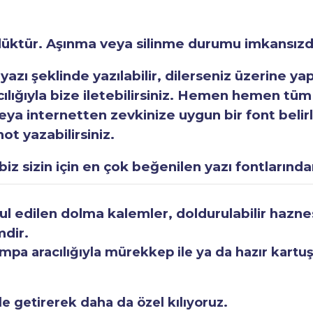
rlüktür. Aşınma veya silinme durumu imkansızd
 yazı şeklinde yazılabilir, dilerseniz üzerine y
acılığıyla bize iletebilirsiniz. Hemen hemen tüm
a internetten zevkinize uygun bir font belirley
ot yazabilirsiniz.
iz sizin için en çok beğenilen yazı fontlarından
 edilen dolma kalemler, doldurulabilir haznesi
mdir.
a aracılığıyla mürekkep ile ya da hazır kartuşla
le getirerek daha da özel kılıyoruz.