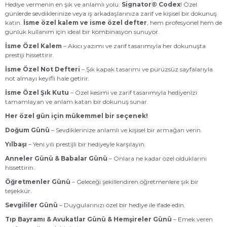
Hediye vermenin en şık ve anlamlı yolu:
Signator® Codex
! Özel
günlerde sevdiklerinize veya iş arkadaşlarınıza zarif ve kişisel bir dokunuş
katın.
İsme özel kalem ve isme özel defter
, hem profesyonel hem de
günlük kullanım için ideal bir kombinasyon sunuyor.
İsme Özel Kalem
– Akıcı yazımı ve zarif tasarımıyla her dokunuşta
prestiji hissettirir.
İsme Özel Not Defteri
– Şık kapak tasarımı ve pürüzsüz sayfalarıyla
not almayı keyifli hale getirir.
İsme Özel Şık Kutu
– Özel kesimi ve zarif tasarımıyla hediyenizi
tamamlayan ve anlam katan bir dokunuş sunar.
Her özel gün için mükemmel bir seçenek!
Doğum Günü
– Sevdiklerinize anlamlı ve kişisel bir armağan verin.
Yılbaşı
– Yeni yılı prestijli bir hediyeyle karşılayın.
Anneler Günü & Babalar Günü
– Onlara ne kadar özel olduklarını
hissettirin.
Öğretmenler Günü
– Geleceği şekillendiren öğretmenlere şık bir
teşekkür.
Sevgililer Günü
– Duygularınızı özel bir hediye ile ifade edin.
Tıp Bayramı & Avukatlar Günü & Hemşireler Günü
– Emek veren