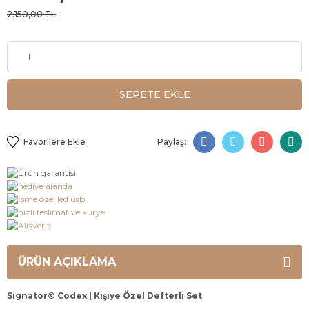
Waldmann
Tükenmez
Dolma Kalem
2.150,00 TL
Kalem
Jinhao
Tükenmez
Kalemler
SEPETE EKLE
Staedtler
Tükenmez
Kalem
Paylaş:
Waldmann
Tükenmez
Kalem
ÜRÜN AÇIKLAMA
Signator® Codex | Kişiye Özel Defterli Set