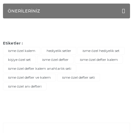
ÖNERİLERİNİZ
Etiketler :
isme özel kalem
hediyelik setler
isme özel hediyelik set
kişiye özel set
isme özel defter
isme özel defter kalem
isme özel defter kalem anahtarlık seti
isme özel defter ve kalem
isme özel defter seti
isme özel anı defteri
Sayfalar