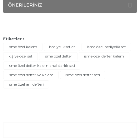
ÖNERİLERİNİZ
Etiketler :
isme özel kalem
hediyelik setler
isme özel hediyelik set
kişiye özel set
isme özel defter
isme özel defter kalem
isme özel defter kalem anahtarlık seti
isme özel defter ve kalem
isme özel defter seti
isme özel anı defteri
Sayfalar