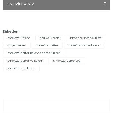
ÖNERİLERİNİZ
Etiketler :
isme özel kalem
hediyelik setler
isme özel hediyelik set
kişiye özel set
isme özel defter
isme özel defter kalem
isme özel defter kalem anahtarlık seti
isme özel defter ve kalem
isme özel defter seti
isme özel anı defteri
Sayfalar