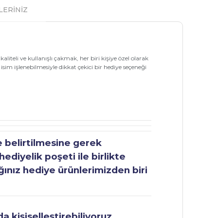
LERİNİZ
liteli ve kullanışlı çakmak, her biri kişiye özel olarak
isim işlenebilmesiyle dikkat çekici bir hediye seçeneği
e belirtilmesine gerek
ediyelik poşeti ile birlikte
ğınız hediye ürünlerimizden biri
 kişiselleştirebiliyoruz.