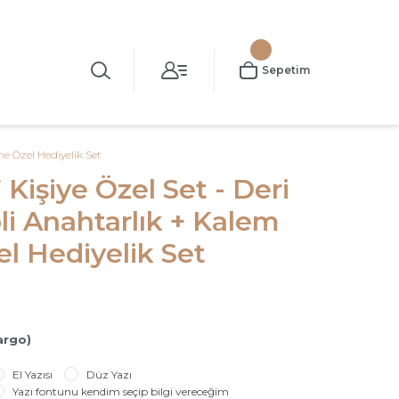
Sepetim
me Özel Hediyelik Set
Kişiye Özel Set - Deri
li Anahtarlık + Kalem
el Hediyelik Set
argo)
El Yazısı
Düz Yazı
Yazı fontunu kendim seçip bilgi vereceğim