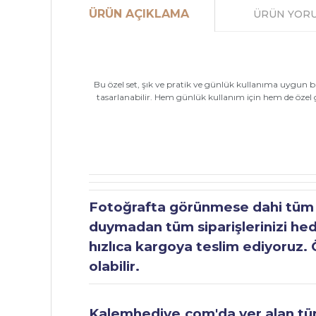
ÜRÜN AÇIKLAMA
ÜRÜN YOR
Bu özel set, şık ve pratik ve günlük kullanıma uygun bir 
tasarlanabilir. Hem günlük kullanım için hem de özel gün
Fotoğrafta görünmese dahi tüm ür
duymadan tüm siparişlerinizi hediy
hızlıca kargoya teslim ediyoruz. 
olabilir.
Kalemhediye.com'da yer alan tüm 