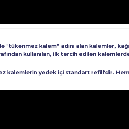
"tükenmez kalem” adını alan kalemler, kağıt 
fından kullanılan, ilk tercih edilen kalemlerden
kalemlerin yedek içi standart refill'dir. He