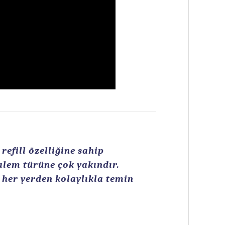
efill özelliğine sahip
kalem türüne çok yakındır.
n her yerden kolaylıkla temin