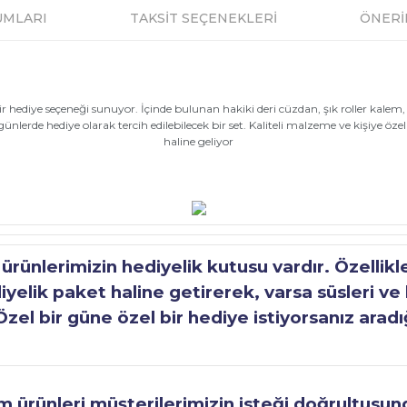
UMLARI
TAKSİT SEÇENEKLERİ
ÖNERİ
hediye seçeneği sunuyor. İçinde bulunan hakiki deri cüzdan, şık roller kalem, ka
lerde hediye olarak tercih edilebilecek bir set. Kaliteli malzeme ve kişiye özel 
haline geliyor
ünlerimizin hediyelik kutusu vardır. Özellikl
elik paket haline getirerek, varsa süsleri ve h
Özel bir güne özel bir hediye istiyorsanız aradı
ürünleri müşterilerimizin isteği doğrultusunda