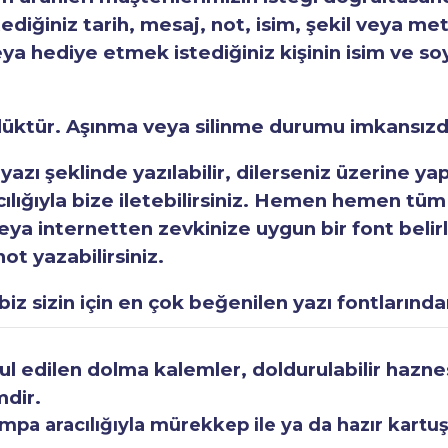
tediğiniz tarih, mesaj, not, isim, şekil veya met
eya hediye etmek istediğiniz kişinin isim ve so
rlüktür. Aşınma veya silinme durumu imkansızd
 yazı şeklinde yazılabilir, dilerseniz üzerine y
acılığıyla bize iletebilirsiniz. Hemen hemen tüm
a internetten zevkinize uygun bir font belirley
ot yazabilirsiniz.
iz sizin için en çok beğenilen yazı fontlarından
 edilen dolma kalemler, doldurulabilir haznesi
mdir.
a aracılığıyla mürekkep ile ya da hazır kartuşla