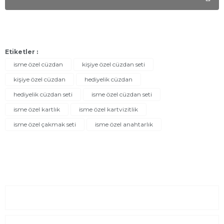
Etiketler :
isme özel cüzdan
kişiye özel cüzdan seti
kişiye özel cüzdan
hediyelik cüzdan
hediyelik cüzdan seti
isme özel cüzdan seti
isme özel kartlık
isme özel kartvizitlik
isme özel çakmak seti
isme özel anahtarlık
Sayfalar