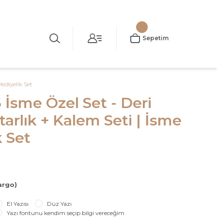
Sepetim
ediyelik Set
 İsme Özel Set - Deri
tarlık + Kalem Seti | İsme
k Set
argo)
El Yazısı
Düz Yazı
Yazı fontunu kendim seçip bilgi vereceğim