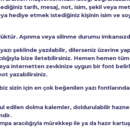
tediğiniz tarih, mesaj, not, isim, şekil veya met
eya hediye etmek istediğiniz kişinin isim ve so
rlüktür. Aşınma veya silinme durumu imkansızd
 yazı şeklinde yazılabilir, dilerseniz üzerine y
acılığıyla bize iletebilirsiniz. Hemen hemen tüm
a internetten zevkinize uygun bir font belirley
ot yazabilirsiniz.
iz sizin için en çok beğenilen yazı fontlarından
 edilen dolma kalemler, doldurulabilir haznesi
mdir.
a aracılığıyla mürekkep ile ya da hazır kartuşla