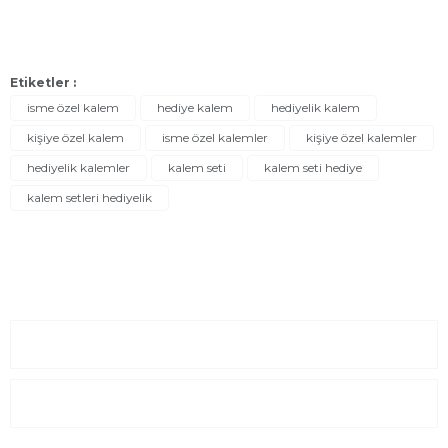
Etiketler :
isme özel kalem
hediye kalem
hediyelik kalem
kişiye özel kalem
isme özel kalemler
kişiye özel kalemler
hediyelik kalemler
kalem seti
kalem seti hediye
kalem setleri hediyelik
Sayfalar
Kurumsal